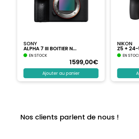
SONY
NIKON
ALPHA 7 III BOITIER N...
Z5 + 24
EN STOCK
EN STOC
€
1599
,00
€
Ajouter au panier
A
Nos clients parlent de nous !