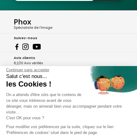
Phox
Spécialiste de l'image
Suivez-nous
Avis clients
8,2/10 Avis vérifiés
Continuer sans accepter
L'Appli Phox
Salut c'est nous...
les Cookies !
On a attendu d'être sûrs que le contenu de
A propos de Phox
ce site vous intéresse avant de vous
déranger, mais on aimerait bien vous accompagner pendant votre
Services et garanties
visite...
C'est OK pour vous ?
Mon compte
Pour modifier vos préférences par la suite, cliquez sur le lien
'Préférences de cookies' situé dans le pied de page.