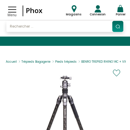
Phox
Magasins
Connexion
Panier
Menu
Accueil
Trépieds Bagagerie
Pieds trépieds
BENRO TREPIED RHINO 14C + VX20