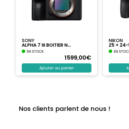
SONY
NIKON
ALPHA 7 III BOITIER N...
Z5 + 24
EN STOCK
EN STOC
€
1599
,00
€
Ajouter au panier
A
Nos clients parlent de nous !