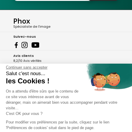
Phox
Spécialiste de l'image
Suivez-nous
Avis clients
8,2/10 Avis vérifiés
Continuer sans accepter
L'Appli Phox
Salut c'est nous...
les Cookies !
On a attendu d'être sûrs que le contenu de
A propos de Phox
ce site vous intéresse avant de vous
déranger, mais on aimerait bien vous accompagner pendant votre
Services et garanties
visite...
C'est OK pour vous ?
Mon compte
Pour modifier vos préférences par la suite, cliquez sur le lien
'Préférences de cookies' situé dans le pied de page.