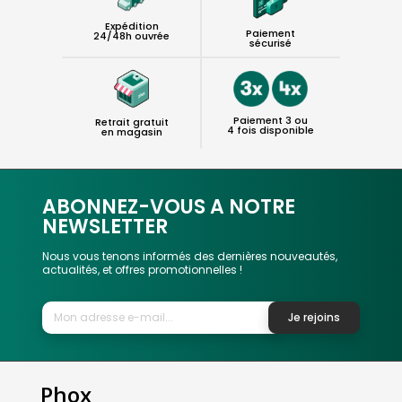
Expédition
Paiement
24/48h ouvrée
sécurisé
Paiement 3 ou
Retrait gratuit
4 fois disponible
en magasin
ABONNEZ-VOUS A NOTRE
NEWSLETTER
Nous vous tenons informés des dernières nouveautés,
actualités, et offres promotionnelles !
Je rejoins
Phox