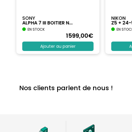
SONY
NIKON
ALPHA 7 III BOITIER N...
Z5 + 24
EN STOCK
EN STOC
€
1599
,00
€
Ajouter au panier
A
Nos clients parlent de nous !