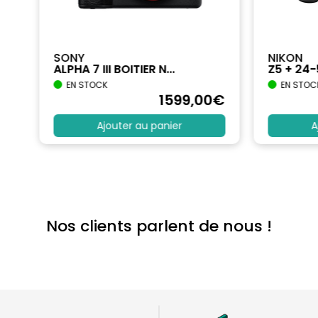
SONY
NIKON
ALPHA 7 III BOITIER N...
Z5 + 24
EN STOCK
EN STOC
€
1599
,00
€
Ajouter au panier
A
Nos clients parlent de nous !