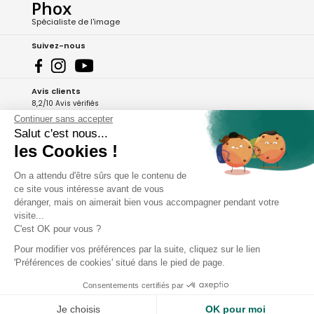
Phox
Spécialiste de l'image
Suivez-nous
Avis clients
8,2/10 Avis vérifiés
Continuer sans accepter
L'Appli Phox
Salut c'est nous...
les Cookies !
On a attendu d'être sûrs que le contenu de
A propos de Phox
ce site vous intéresse avant de vous
déranger, mais on aimerait bien vous accompagner pendant votre
Services et garanties
visite...
C'est OK pour vous ?
Mon compte
Pour modifier vos préférences par la suite, cliquez sur le lien
'Préférences de cookies' situé dans le pied de page.
Aide et contact
Consentements certifiés par
Je choisis
OK pour moi
Copyright - 2026 Phox.fr