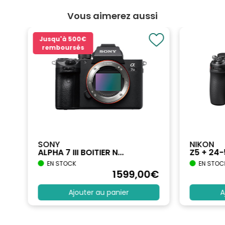
Vous aimerez aussi
Jusqu'à
500€
remboursés
SONY
NIKON
ALPHA 7 III BOITIER N...
Z5 + 24
EN STOCK
EN STOC
€
1599
,00
€
Ajouter au panier
A