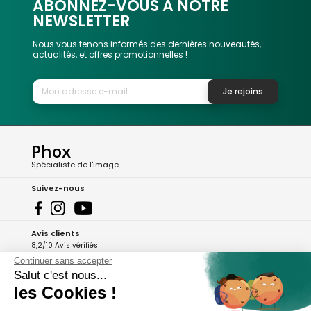
ABONNEZ-VOUS A NOTRE
NEWSLETTER
Nous vous tenons informés des dernières nouveautés,
actualités, et offres promotionnelles !
Je rejoins
Phox
Spécialiste de l'image
Suivez-nous
Avis clients
8,2/10 Avis vérifiés
Continuer sans accepter
L'Appli Phox
Salut c'est nous...
les Cookies !