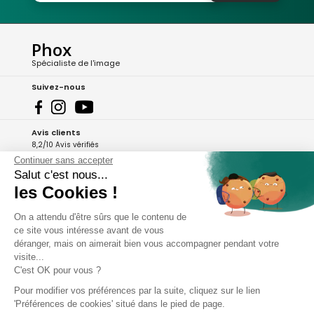
Phox
Spécialiste de l'image
Suivez-nous
Avis clients
8,2/10 Avis vérifiés
Continuer sans accepter
L'Appli Phox
Salut c'est nous...
les Cookies !
On a attendu d'être sûrs que le contenu de
A propos de Phox
ce site vous intéresse avant de vous
déranger, mais on aimerait bien vous accompagner pendant votre
Services et garanties
visite...
C'est OK pour vous ?
Mon compte
Pour modifier vos préférences par la suite, cliquez sur le lien
'Préférences de cookies' situé dans le pied de page.