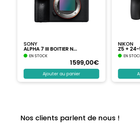
SONY
NIKON
ALPHA 7 III BOITIER N...
Z5 + 24
EN STOCK
EN STOC
€
1599
,00
€
Ajouter au panier
A
Nos clients parlent de nous !