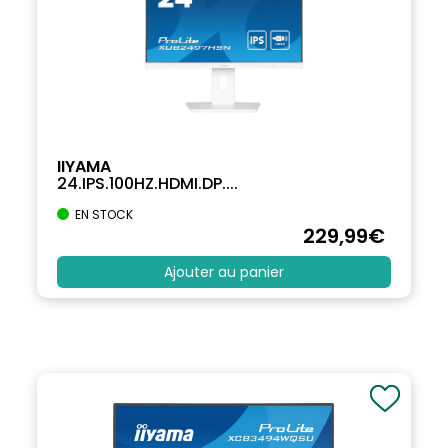
IIYAMA
24.IPS.100HZ.HDMI.DP....
EN STOCK
229
,99
€
Ajouter au panier