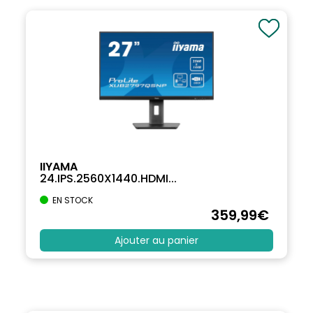
IIYAMA
24.IPS.2560X1440.HDMI...
EN STOCK
359
,99
€
Ajouter au panier