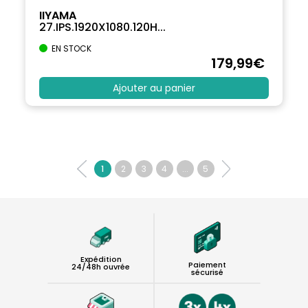
IIYAMA
27.IPS.1920X1080.120H...
EN STOCK
179
,99
€
Ajouter au panier
1
2
3
4
...
5
Expédition
Paiement
24/48h ouvrée
sécurisé