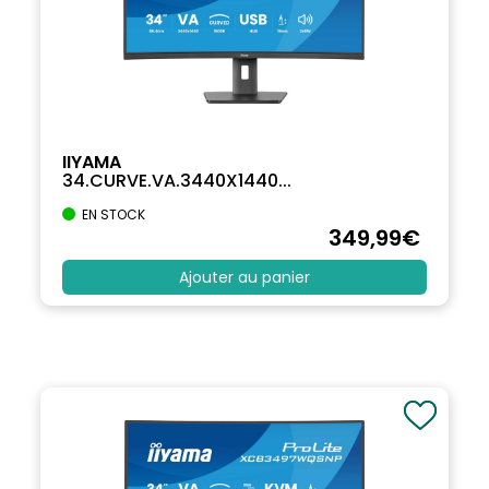
IIYAMA
34.CURVE.VA.3440X1440...
EN STOCK
349
,99
€
Ajouter au panier