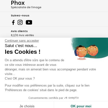
Phox
Spécialiste de l'image
Suivez-nous
Avis clients
8,2/10 Avis vérifiés
Continuer sans accepter
L'Appli Phox
Salut c'est nous...
les Cookies !
On a attendu d'être sûrs que le contenu de
A propos de Phox
ce site vous intéresse avant de vous
déranger, mais on aimerait bien vous accompagner pendant votre
Services et garanties
visite...
C'est OK pour vous ?
Mon compte
Pour modifier vos préférences par la suite, cliquez sur le lien
'Préférences de cookies' situé dans le pied de page.
Aide et contact
Consentements certifiés par
Je choisis
OK pour moi
Copyright - 2026 Phox.fr